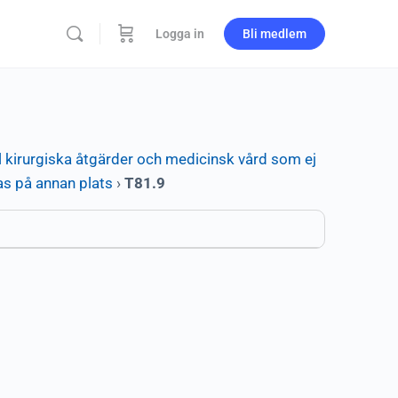
Logga in
Bli medlem
l kirurgiska åtgärder och medicinsk vård som ej
as på annan plats
›
T81.9