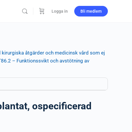
Logga in
Bli medlem
l kirurgiska åtgärder och medicinsk vård som ej
T86.2 – Funktionssvikt och avstötning av
plantat, ospecificerad