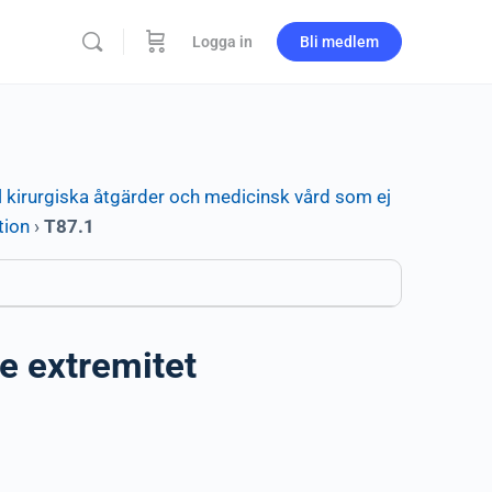
Logga in
Bli medlem
l kirurgiska åtgärder och medicinsk vård som ej
tion
›
T87.1
e extremitet