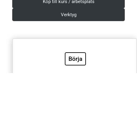
Köp till kurs / arbetsplats
Verktyg
Villkor & Integritetspolicy
Börja
Sök
Sök
Välkommen till Sveriges mest använda utbildning inom