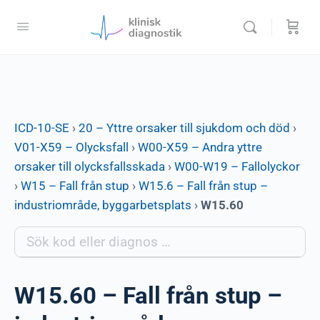
ICD-10-SE
›
20 – Yttre orsaker till sjukdom och död
›
V01-X59 – Olycksfall
›
W00-X59 – Andra yttre
orsaker till olycksfallsskada
›
W00-W19 – Fallolyckor
›
W15 – Fall från stup
›
W15.6 – Fall från stup –
industriområde, byggarbetsplats
›
W15.60
W15.60 – Fall från stup –