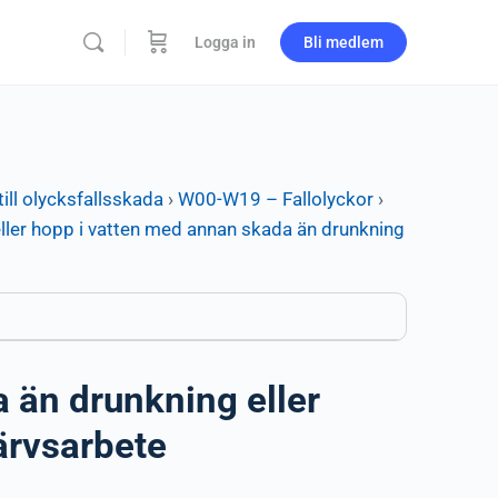
Logga in
Bli medlem
ill olycksfallsskada
›
W00-W19 – Fallolyckor
›
ller hopp i vatten med annan skada än drunkning
 än drunkning eller
ärvsarbete