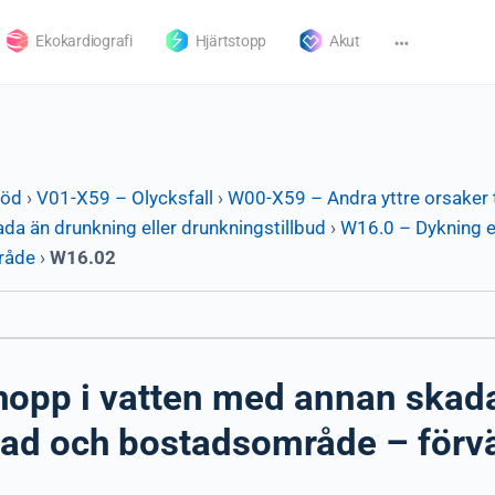
Ekokardiografi
Hjärtstopp
Akut
död
›
V01-X59 – Olycksfall
›
W00-X59 – Andra yttre orsaker t
da än drunkning eller drunkningstillbud
›
W16.0 – Dykning e
mråde
›
W16.02
hopp i vatten med annan skada
tad och bostadsområde – förv