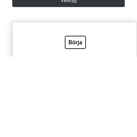
Verktyg
Villkor & Integritetspolicy
Börja
Sök
Sök
Välkommen till Sveriges mest använda utbildning inom
klinisk EKG-diagnostik. EKG.nu används av läkare,
sjuksköterskor, ambulanspersonal, BMA och studenter