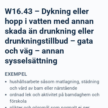
W16.43 – Dykning eller
hopp i vatten med annan
skada än drunkning eller
drunkningstillbud – gata
och väg – annan
sysselsättning
EXEMPEL
hushållsarbete såsom matlagning, städning
och vård av barn eller närstående
ordnad lek och aktivitet på barndaghem och
förskola
plikter och göromål som normalt ej ger