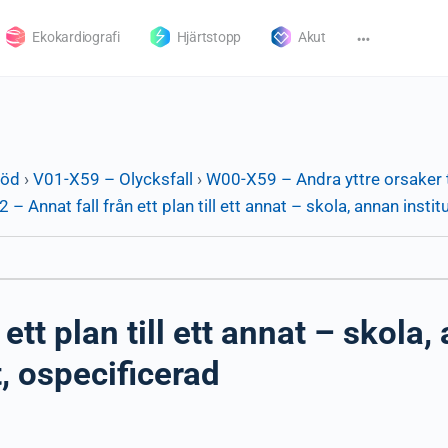
Ekokardiografi
Hjärtstopp
Akut
död
›
V01-X59 – Olycksfall
›
W00-X59 – Andra yttre orsaker t
 – Annat fall från ett plan till ett annat – skola, annan instit
ett plan till ett annat – skola,
t, ospecificerad