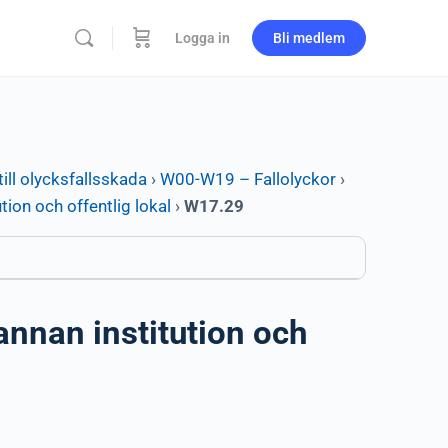
Logga in
Bli medlem
ill olycksfallsskada
›
W00-W19 – Fallolyckor
›
ution och offentlig lokal
›
W17.29
 annan institution och