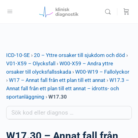
ICD-10-SE
›
20 – Yttre orsaker till sjukdom och död
›
V01-X59 – Olycksfall
›
W00-X59 – Andra yttre
orsaker till olycksfallsskada
›
W00-W19 – Fallolyckor
›
W17 – Annat fall från ett plan till ett annat
›
W17.3 –
Annat fall från ett plan till ett annat – idrotts- och
sportanläggning
›
W17.30
W17.30 – Annat fall från