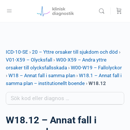
ICD-10-SE
›
20 – Yttre orsaker till sjukdom och död
›
V01-X59 – Olycksfall
›
W00-X59 – Andra yttre
orsaker till olycksfallsskada
›
W00-W19 – Fallolyckor
›
W18 – Annat fall i samma plan
›
W18.1 – Annat fall i
samma plan – institutionellt boende
›
W18.12
W18.12 – Annat fall i