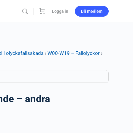
Logga in
Bli medlem
ill olycksfallsskada
›
W00-W19 – Fallolyckor
›
ende – andra