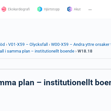
Ekokardiografi
Hjärtstopp
Akut
död
›
V01-X59 – Olycksfall
›
W00-X59 – Andra yttre orsaker t
ll i samma plan – institutionellt boende
›
W18.18
mma plan – institutionellt bo