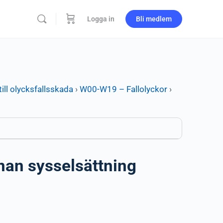
Logga in
Bli medlem
ill olycksfallsskada
›
W00-W19 – Fallolyckor
›
nan sysselsättning