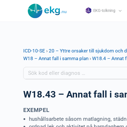
EKG-tolkning
ICD-10-SE
›
20 – Yttre orsaker till sjukdom och 
W18 – Annat fall i samma plan
›
W18.4 – Annat f
W18.43 – Annat fall i s
EXEMPEL
hushållsarbete såsom matlagning, städni
ordnad lek och aktivitet på barndaghem 