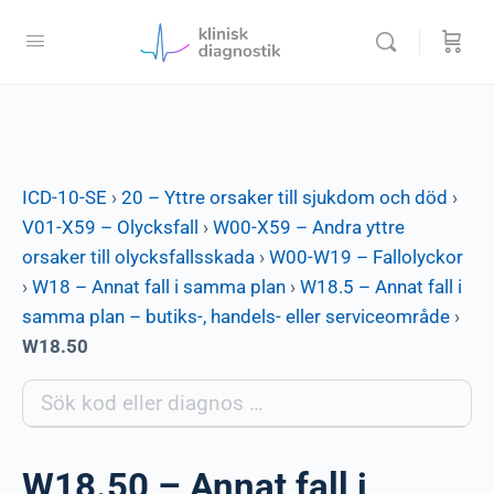
ICD-10-SE
›
20 – Yttre orsaker till sjukdom och död
›
V01-X59 – Olycksfall
›
W00-X59 – Andra yttre
orsaker till olycksfallsskada
›
W00-W19 – Fallolyckor
›
W18 – Annat fall i samma plan
›
W18.5 – Annat fall i
samma plan – butiks-, handels- eller serviceområde
›
W18.50
W18.50 – Annat fall i