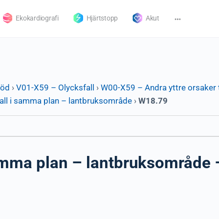
Ekokardiografi
Hjärtstopp
Akut
död
›
V01-X59 – Olycksfall
›
W00-X59 – Andra yttre orsaker t
all i samma plan – lantbruksområde
›
W18.79
mma plan – lantbruksområde – 