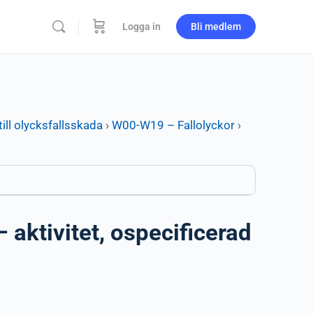
Logga in
Bli medlem
ill olycksfallsskada
›
W00-W19 – Fallolyckor
›
aktivitet, ospecificerad