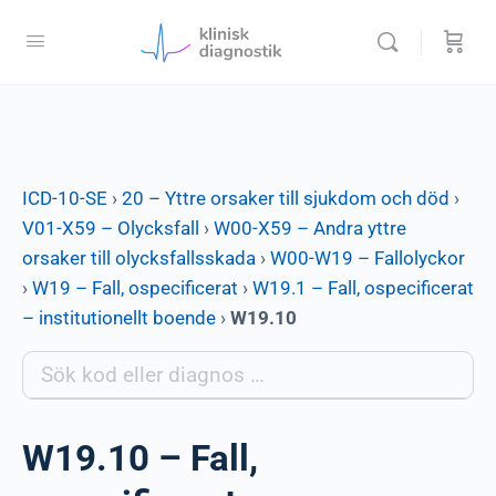
ICD-10-SE
›
20 – Yttre orsaker till sjukdom och död
›
V01-X59 – Olycksfall
›
W00-X59 – Andra yttre
orsaker till olycksfallsskada
›
W00-W19 – Fallolyckor
›
W19 – Fall, ospecificerat
›
W19.1 – Fall, ospecificerat
– institutionellt boende
›
W19.10
W19.10 – Fall,