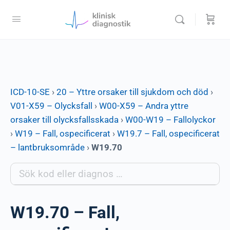
ICD-10-SE
›
20 – Yttre orsaker till sjukdom och död
›
V01-X59 – Olycksfall
›
W00-X59 – Andra yttre
orsaker till olycksfallsskada
›
W00-W19 – Fallolyckor
›
W19 – Fall, ospecificerat
›
W19.7 – Fall, ospecificerat
– lantbruksområde
›
W19.70
W19.70 – Fall,