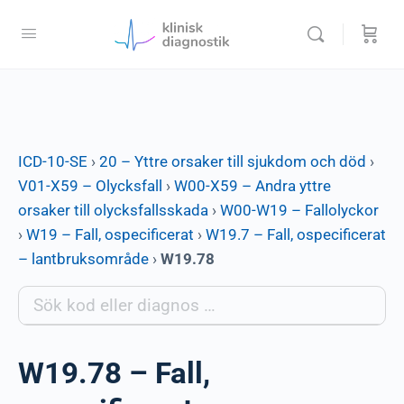
ICD-10-SE
›
20 – Yttre orsaker till sjukdom och död
›
V01-X59 – Olycksfall
›
W00-X59 – Andra yttre
orsaker till olycksfallsskada
›
W00-W19 – Fallolyckor
›
W19 – Fall, ospecificerat
›
W19.7 – Fall, ospecificerat
– lantbruksområde
›
W19.78
W19.78 – Fall,