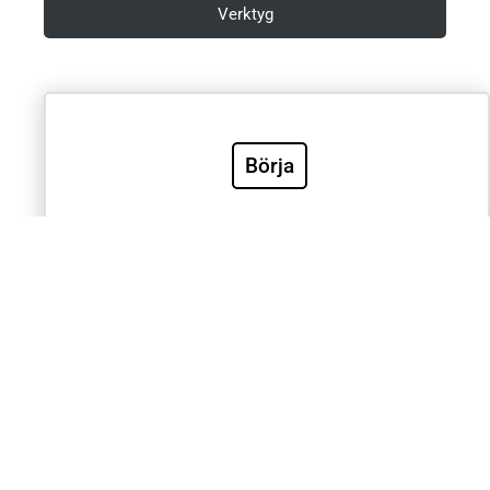
Verktyg
Villkor & Integritetspolicy
Börja
Sök
Sök
Välkommen till Sveriges mest använda utbildning inom
klinisk EKG-diagnostik. EKG.nu används av läkare,
sjuksköterskor, ambulanspersonal, BMA och studenter