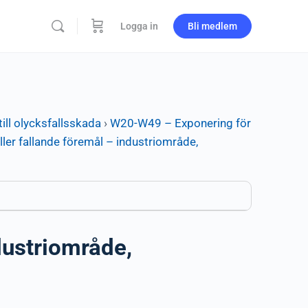
Logga in
Bli medlem
ill olycksfallsskada
›
W20-W49 – Exponering för
ller fallande föremål – industriområde,
dustriområde,