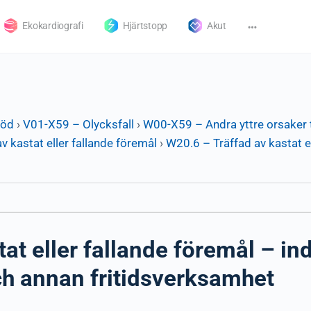
Ekokardiografi
Hjärtstopp
Akut
död
›
V01-X59 – Olycksfall
›
W00-X59 – Andra yttre orsaker t
v kastat eller fallande föremål
›
W20.6 – Träffad av kastat e
at eller fallande föremål – in
ch annan fritidsverksamhet