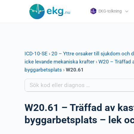
EKG-tolkning
ICD-10-SE
›
20 – Yttre orsaker till sjukdom och 
icke levande mekaniska krafter
›
W20 – Träffad a
byggarbetsplats
›
W20.61
W20.61 – Träffad av kast
byggarbetsplats – lek o