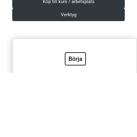
Köp till kurs / arbetsplats
Verktyg
Villkor & Integritetspolicy
Börja
Sök
Sök
Välkommen till Sveriges mest använda utbildning inom