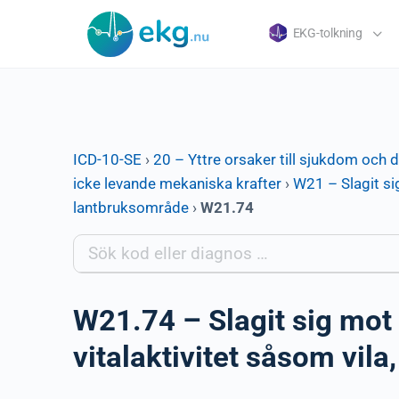
EKG-tolkning
ICD-10-SE
›
20 – Yttre orsaker till sjukdom och 
icke levande mekaniska krafter
›
W21 – Slagit si
lantbruksområde
›
W21.74
W21.74 – Slagit sig mot 
vitalaktivitet såsom vil