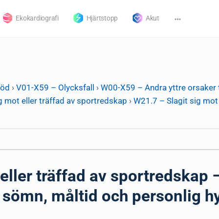
Ekokardiografi
Hjärtstopp
Akut
död
›
V01-X59 – Olycksfall
›
W00-X59 – Andra yttre orsaker t
g mot eller träffad av sportredskap
›
W21.7 – Slagit sig mot 
eller träffad av sportredskap
a, sömn, måltid och personlig h