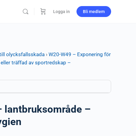
Logga in
Bli medlem
ill olycksfallsskada
›
W20-W49 – Exponering för
eller träffad av sportredskap –
 – lantbruksområde –
ygien