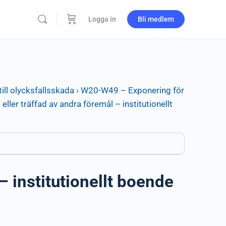
Logga in
Bli medlem
ill olycksfallsskada
›
W20-W49 – Exponering för
eller träffad av andra föremål – institutionellt
– institutionellt boende