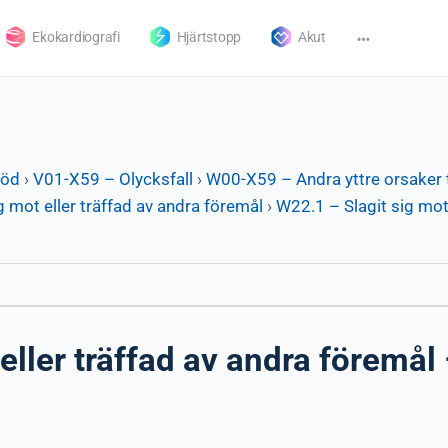
Ekokardiografi
Hjärtstopp
Akut
död
›
V01-X59 – Olycksfall
›
W00-X59 – Andra yttre orsaker t
g mot eller träffad av andra föremål
›
W22.1 – Slagit sig mot 
eller träffad av andra föremål 