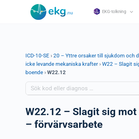
EKG-tolkning
ICD-10-SE
›
20 – Yttre orsaker till sjukdom och 
icke levande mekaniska krafter
›
W22 – Slagit si
boende
›
W22.12
W22.12 – Slagit sig mot 
– förvärvsarbete