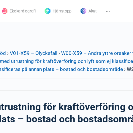
Ekokardiografi
Hjärtstopp
Akut
död
›
V01-X59 – Olycksfall
›
W00-X59 – Andra yttre orsaker t
ed utrustning för kraftöverföring och lyft som ej klassific
klassificeras på annan plats – bostad och bostadsområde
›
W2
ustning för kraftöverföring o
lats – bostad och bostadsområ