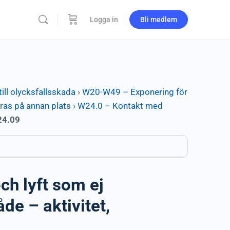
Logga in
Bli medlem
ill olycksfallsskada
›
W20-W49 – Exponering för
eras på annan plats
›
W24.0 – Kontakt med
4.09
ch lyft som ej
de – aktivitet,