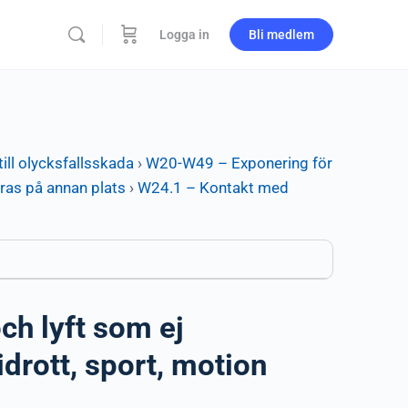
Logga in
Bli medlem
ill olycksfallsskada
›
W20-W49 – Exponering för
eras på annan plats
›
W24.1 – Kontakt med
ch lyft som ej
idrott, sport, motion