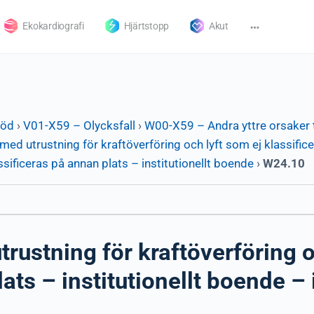
Ekokardiografi
Hjärtstopp
Akut
död
›
V01-X59 – Olycksfall
›
W00-X59 – Andra yttre orsaker t
ed utrustning för kraftöverföring och lyft som ej klassific
ssificeras på annan plats – institutionellt boende
›
W24.10
ustning för kraftöverföring o
ats – institutionellt boende – 