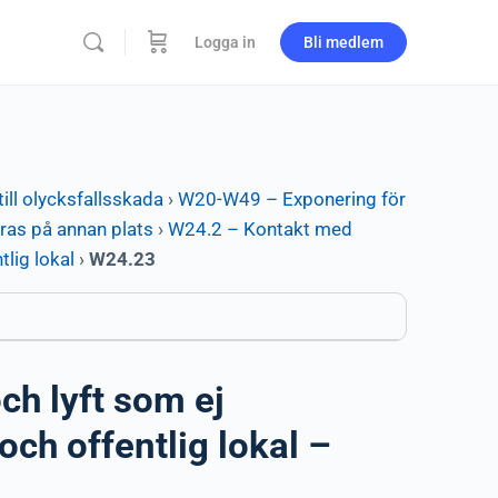
Logga in
Bli medlem
ill olycksfallsskada
›
W20-W49 – Exponering för
eras på annan plats
›
W24.2 – Kontakt med
tlig lokal
›
W24.23
ch lyft som ej
och offentlig lokal –