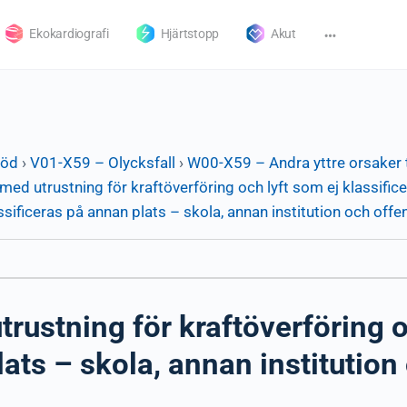
Ekokardiografi
Hjärtstopp
Akut
död
›
V01-X59 – Olycksfall
›
W00-X59 – Andra yttre orsaker t
ed utrustning för kraftöverföring och lyft som ej klassific
ssificeras på annan plats – skola, annan institution och offen
ustning för kraftöverföring o
ats – skola, annan institution 