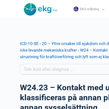
EKG-tolkning
ICD-10-SE
›
20 – Yttre orsaker till sjukdom och 
icke levande mekaniska krafter
›
W24 – Kontakt m
utrustning för kraftöverföring och lyft som ej kla
W24.23 – Kontakt med utr
klassificeras på annan pl
annan sysselsättning