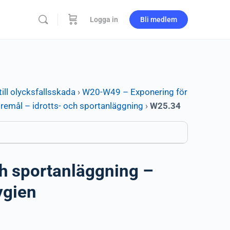
Logga in
Bli medlem
ill olycksfallsskada
›
W20-W49 – Exponering för
remål – idrotts- och sportanläggning
›
W25.34
ch sportanläggning –
ygien