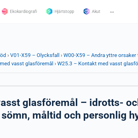
Ekokardiografi
Hjärtstopp
Akut
död
›
V01-X59 – Olycksfall
›
W00-X59 – Andra yttre orsaker t
med vasst glasföremål
›
W25.3 – Kontakt med vasst glasfö
sst glasföremål – idrotts- o
a, sömn, måltid och personlig h