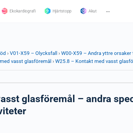
Ekokardiografi
Hjärtstopp
Akut
död
›
V01-X59 – Olycksfall
›
W00-X59 – Andra yttre orsaker t
med vasst glasföremål
›
W25.8 – Kontakt med vasst glasför
sst glasföremål – andra speci
viteter