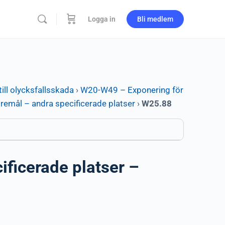
Logga in
Bli medlem
ill olycksfallsskada
›
W20-W49 – Exponering för
emål – andra specificerade platser
›
W25.88
ficerade platser –