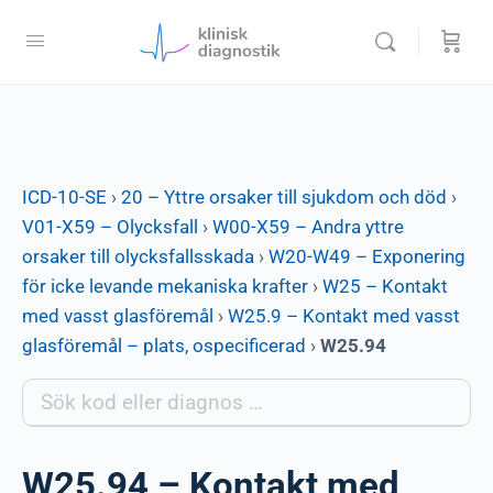
ICD-10-SE
›
20 – Yttre orsaker till sjukdom och död
›
V01-X59 – Olycksfall
›
W00-X59 – Andra yttre
orsaker till olycksfallsskada
›
W20-W49 – Exponering
för icke levande mekaniska krafter
›
W25 – Kontakt
med vasst glasföremål
›
W25.9 – Kontakt med vasst
glasföremål – plats, ospecificerad
›
W25.94
W25.94 – Kontakt med