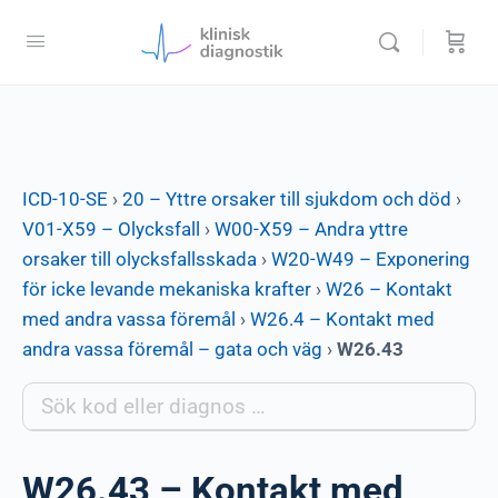
ICD-10-SE
›
20 – Yttre orsaker till sjukdom och död
›
V01-X59 – Olycksfall
›
W00-X59 – Andra yttre
orsaker till olycksfallsskada
›
W20-W49 – Exponering
för icke levande mekaniska krafter
›
W26 – Kontakt
med andra vassa föremål
›
W26.4 – Kontakt med
andra vassa föremål – gata och väg
›
W26.43
W26.43 – Kontakt med