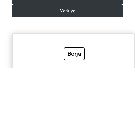
Verktyg
Villkor & Integritetspolicy
Börja
Sök
Sök
Välkommen till Sveriges mest använda utbildning inom
klinisk EKG-diagnostik. EKG.nu används av läkare,