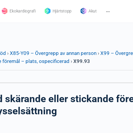
Ekokardiografi
Hjärtstopp
Akut
död
›
X85-Y09 – Övergrepp av annan person
›
X99 – Övergre
 föremål – plats, ospecificerad
›
X99.93
skärande eller stickande före
ysselsättning