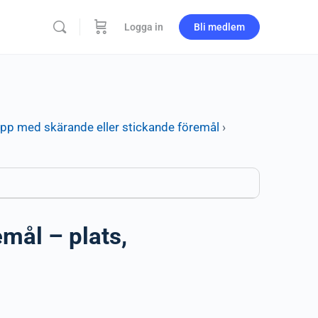
Logga in
Bli medlem
pp med skärande eller stickande föremål
›
mål – plats,