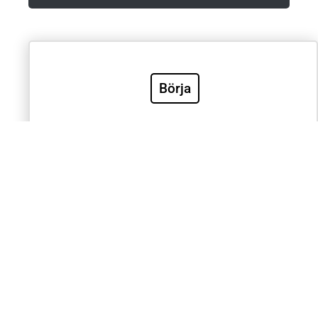
Villkor & Integritetspolicy
Börja
Sök
Sök
Välkommen till Sveriges mest använda utbildning inom
klinisk EKG-diagnostik. EKG.nu används av läkare,
sjuksköterskor, ambulanspersonal, BMA och studenter
inom respektive yrke. Samtliga medicinska universitet