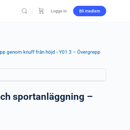
Logga in
Bli medlem
pp genom knuff från höjd
›
Y01.3 – Övergrepp
och sportanläggning –