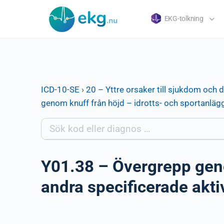
EKG-tolkning
ICD-10-SE
›
20 – Yttre orsaker till sjukdom och 
genom knuff från höjd – idrotts- och sportanläg
Y01.38 – Övergrepp geno
andra specificerade akti