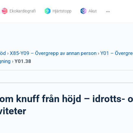
Ekokardiografi
Hjärtstopp
Akut
död
›
X85-Y09 – Övergrepp av annan person
›
Y01 – Övergre
gning
›
Y01.38
m knuff från höjd – idrotts- 
viteter