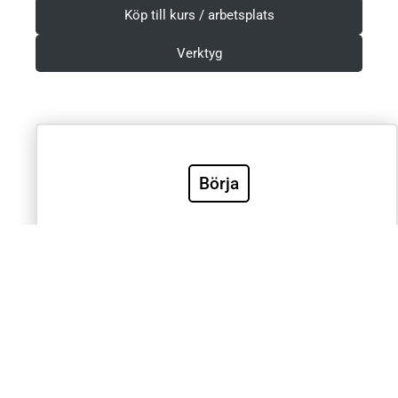
Köp till kurs / arbetsplats
Verktyg
Villkor & Integritetspolicy
Börja
Sök
Sök
Välkommen till Sveriges mest använda utbildning inom