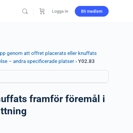
Logga in
Bli medlem
p genom att offret placerats eller knuffats
else – andra specificerade platser
›
Y02.83
uffats framför föremål i
ttning