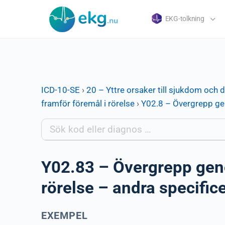
EKG-tolkning
ICD-10-SE
›
20 – Yttre orsaker till sjukdom och 
framför föremål i rörelse
›
Y02.8 – Övergrepp geno
Y02.83 – Övergrepp genom
rörelse – andra specific
EXEMPEL