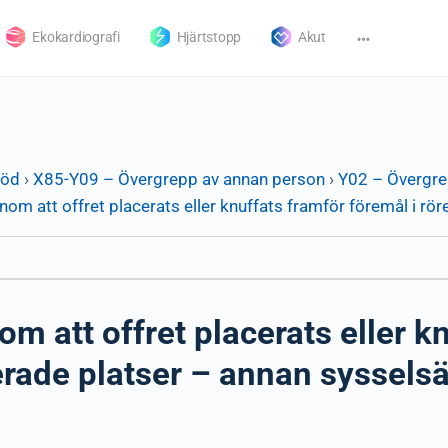
Ekokardiografi
Hjärtstopp
Akut
död
›
X85-Y09 – Övergrepp av annan person
›
Y02 – Övergrep
m att offret placerats eller knuffats framför föremål i rör
 att offret placerats eller kn
erade platser – annan sysselsä