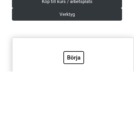
Köp till kurs / arbetsplats
Verktyg
Villkor & Integritetspolicy
Börja
Sök
Sök
Välkommen till Sveriges mest använda utbildning inom