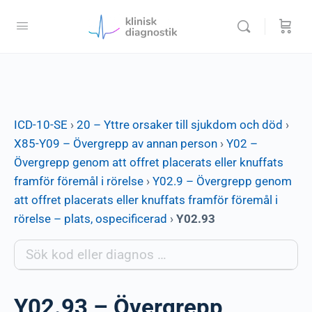
ICD-10-SE
›
20 – Yttre orsaker till sjukdom och död
›
X85-Y09 – Övergrepp av annan person
›
Y02 –
Övergrepp genom att offret placerats eller knuffats
framför föremål i rörelse
›
Y02.9 – Övergrepp genom
att offret placerats eller knuffats framför föremål i
rörelse – plats, ospecificerad
›
Y02.93
Y02.93 – Övergrepp