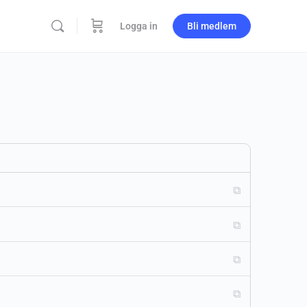
Logga in
Bli medlem
⧉
⧉
⧉
⧉