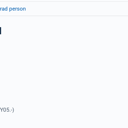
erad person
l
Y05.-)