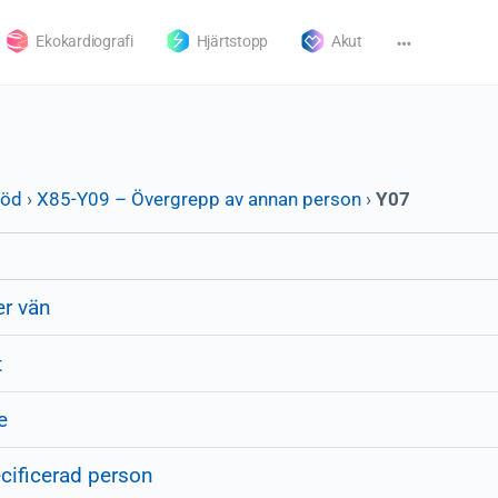
Ekokardiografi
Hjärtstopp
Akut
död
›
X85-Y09 – Övergrepp av annan person
›
Y07
er vän
t
e
cificerad person