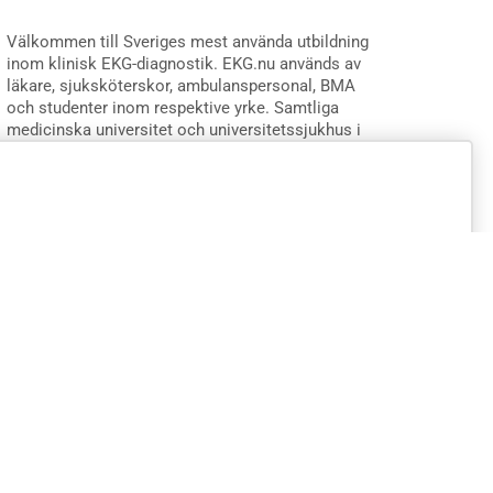
Välkommen till Sveriges mest använda utbildning
inom klinisk EKG-diagnostik. EKG.nu används av
läkare, sjuksköterskor, ambulanspersonal, BMA
och studenter inom respektive yrke. Samtliga
medicinska universitet och universitetssjukhus i
Sverige använder EKG.nu i utbildning. Utbildningen
är utformad systematiskt med videoföreläsningar,
e-böcker, tester och intyg för att validera de
kliniska färdigheterna. Innehållet är utformat efter
riktlinjer från European Society for Cardiology,
American Heart Association, American College of
Cardiology och International Society for Holter and
Noninvasive Electrocardiology.