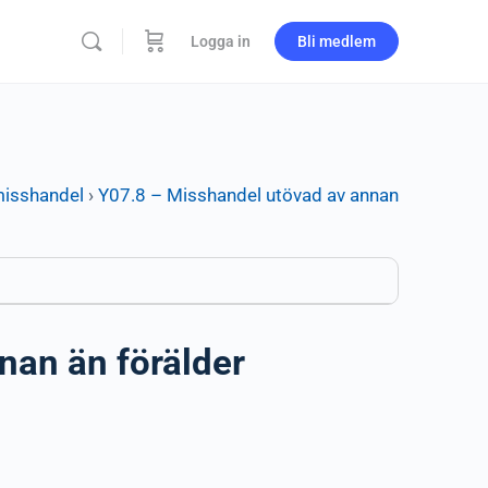
Logga in
Bli medlem
misshandel
›
Y07.8 – Misshandel utövad av annan
nan än förälder