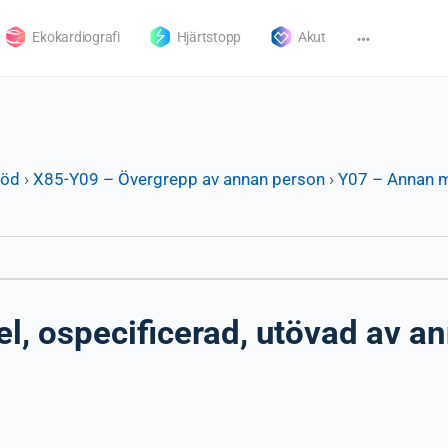
Ekokardiografi
Hjärtstopp
Akut
död
›
X85-Y09 – Övergrepp av annan person
›
Y07 – Annan 
, ospecificerad, utövad av an