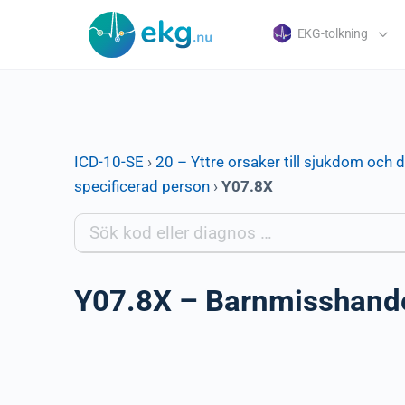
EKG-tolkning
ICD-10-SE
›
20 – Yttre orsaker till sjukdom och 
specificerad person
›
Y07.8X
Y07.8X – Barnmisshandel