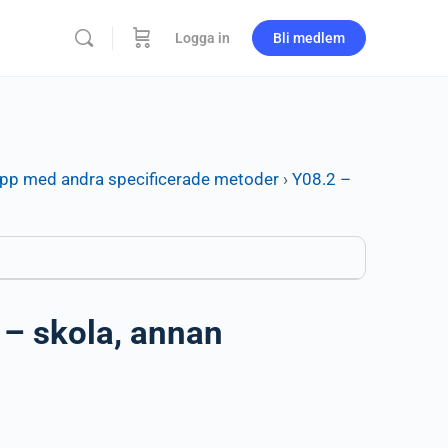
Logga in
Bli medlem
pp med andra specificerade metoder
›
Y08.2 –
– skola, annan