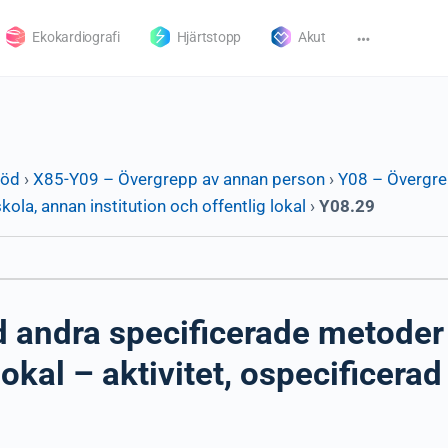
Ekokardiografi
Hjärtstopp
Akut
död
›
X85-Y09 – Övergrepp av annan person
›
Y08 – Övergre
la, annan institution och offentlig lokal
›
Y08.29
 andra specificerade metoder 
lokal – aktivitet, ospecificerad