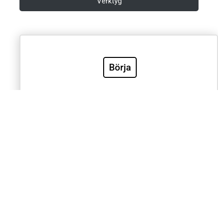
Verktyg
Villkor & Integritetspolicy
Börja
Sök
Sök
Välkommen till Sveriges mest använda utbildning inom
klinisk EKG-diagnostik. EKG.nu används av läkare,
sjuksköterskor, ambulanspersonal, BMA och studenter