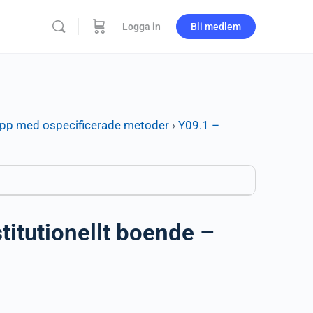
Logga in
Bli medlem
pp med ospecificerade metoder
›
Y09.1 –
itutionellt boende –