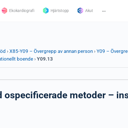
Ekokardiografi
Hjärtstopp
Akut
död
›
X85-Y09 – Övergrepp av annan person
›
Y09 – Övergre
tionellt boende
›
Y09.13
ospecificerade metoder – inst