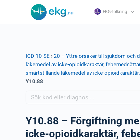
EKG-tolkning
ICD-10-SE
›
20 – Yttre orsaker till sjukdom och 
läkemedel av icke-opioidkaraktär, febernedsätt
smärtstillande läkemedel av icke-opioidkaraktä
Y10.88
Y10.88 – Förgiftning me
icke-opioidkaraktär, f