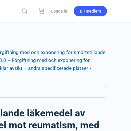
Logga in
Bli medlem
rgiftning med och exponering för smärtstillande
0.8 – Förgiftning med och exponering för
ar avsikt – andra specificerade platser
›
llande läkemedel av
del mot reumatism, med