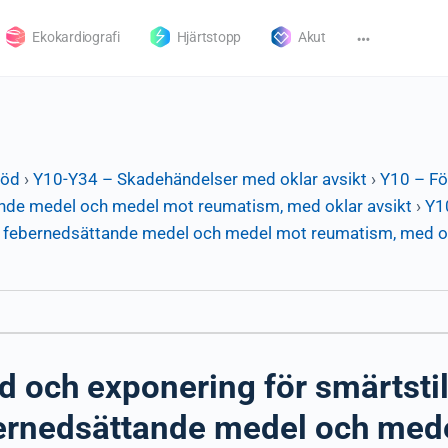
Ekokardiografi
Hjärtstopp
Akut
död
›
Y10-Y34 – Skadehändelser med oklar avsikt
›
Y10 – Fö
ande medel och medel mot reumatism, med oklar avsikt
›
Y1
r, febernedsättande medel och medel mot reumatism, med okl
d och exponering för smärtsti
ebernedsättande medel och me