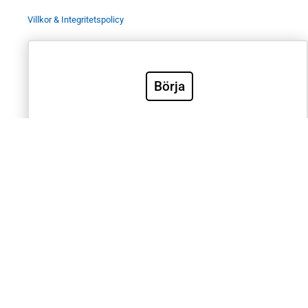
Villkor & Integritetspolicy
Börja
Sök
Sök
Välkommen till Sveriges mest använda utbildning inom
klinisk EKG-diagnostik. EKG.nu används av läkare,
sjuksköterskor, ambulanspersonal, BMA och studenter
inom respektive yrke. Samtliga medicinska universitet
och universitetssjukhus i Sverige använder EKG.nu i
utbildning. Utbildningen är utformad systematiskt med
videoföreläsningar, e-böcker, tester och intyg för att