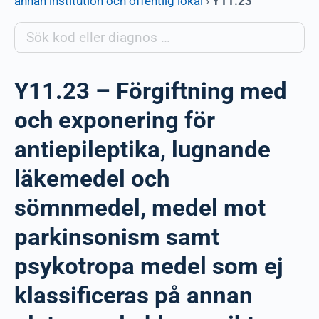
annan institution och offentlig lokal
›
Y11.23
Y11.23 – Förgiftning med
och exponering för
antiepileptika, lugnande
läkemedel och
sömnmedel, medel mot
parkinsonism samt
psykotropa medel som ej
klassificeras på annan