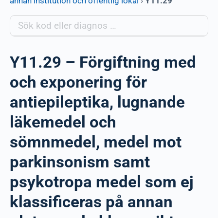
annan institution och offentlig lokal
›
Y11.29
Y11.29 – Förgiftning med
och exponering för
antiepileptika, lugnande
läkemedel och
sömnmedel, medel mot
parkinsonism samt
psykotropa medel som ej
klassificeras på annan