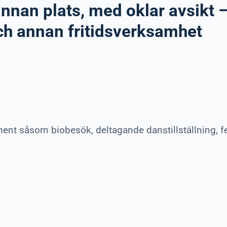
annan plats, med oklar avsikt –
ch annan fritidsverksamhet
ment såsom biobesök, deltagande danstillställning, f