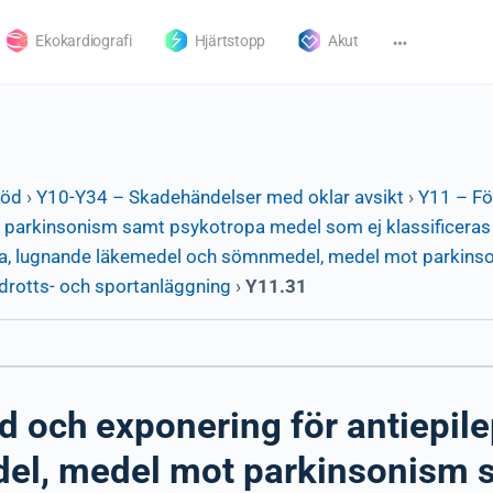
Ekokardiografi
Hjärtstopp
Akut
död
›
Y10-Y34 – Skadehändelser med oklar avsikt
›
Y11 – Fö
arkinsonism samt psykotropa medel som ej klassificeras p
tika, lugnande läkemedel och sömnmedel, medel mot parkin
 idrotts- och sportanläggning
›
Y11.31
d och exponering för antiepile
el, medel mot parkinsonism 