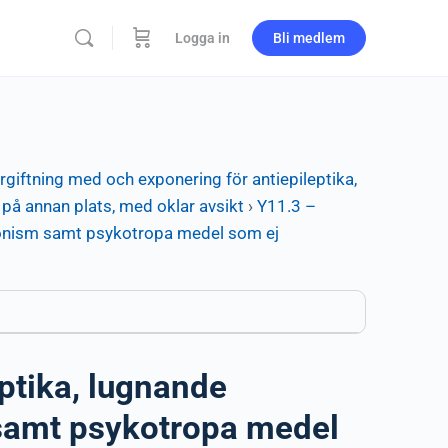
Logga in
Bli medlem
rgiftning med och exponering för antiepileptika,
å annan plats, med oklar avsikt
›
Y11.3 –
sonism samt psykotropa medel som ej
ptika, lugnande
samt psykotropa medel