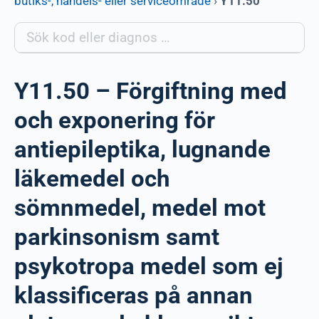
butiks-, handels- eller serviceområde
›
Y11.50
Y11.50 – Förgiftning med
och exponering för
antiepileptika, lugnande
läkemedel och
sömnmedel, medel mot
parkinsonism samt
psykotropa medel som ej
klassificeras på annan