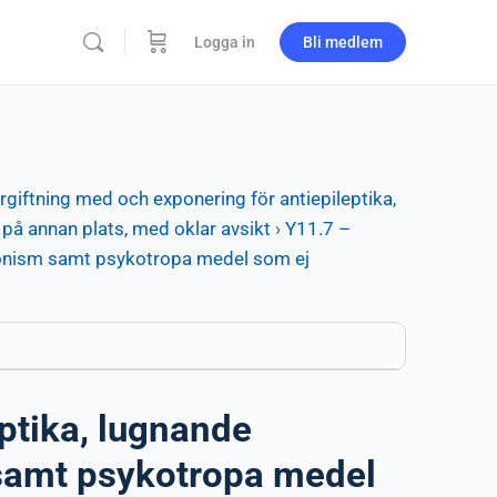
Logga in
Bli medlem
rgiftning med och exponering för antiepileptika,
å annan plats, med oklar avsikt
›
Y11.7 –
sonism samt psykotropa medel som ej
ptika, lugnande
samt psykotropa medel