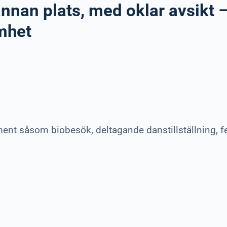
annan plats, med oklar avsikt
mhet
ment såsom biobesök, deltagande danstillställning, f