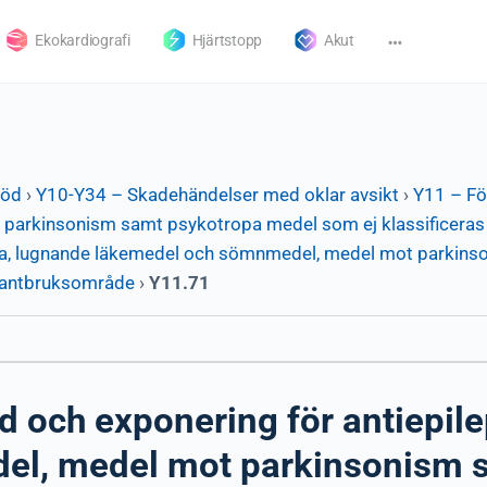
Ekokardiografi
Hjärtstopp
Akut
död
›
Y10-Y34 – Skadehändelser med oklar avsikt
›
Y11 – Fö
arkinsonism samt psykotropa medel som ej klassificeras p
tika, lugnande läkemedel och sömnmedel, medel mot parkin
– lantbruksområde
›
Y11.71
d och exponering för antiepile
el, medel mot parkinsonism 