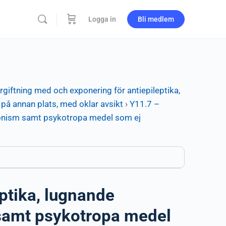
Logga in
Bli medlem
rgiftning med och exponering för antiepileptika,
å annan plats, med oklar avsikt
›
Y11.7 –
sonism samt psykotropa medel som ej
ptika, lugnande
samt psykotropa medel