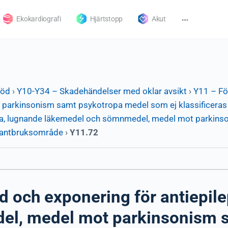
Ekokardiografi
Hjärtstopp
Akut
död
›
Y10-Y34 – Skadehändelser med oklar avsikt
›
Y11 – Fö
arkinsonism samt psykotropa medel som ej klassificeras p
tika, lugnande läkemedel och sömnmedel, medel mot parkin
– lantbruksområde
›
Y11.72
d och exponering för antiepile
el, medel mot parkinsonism 