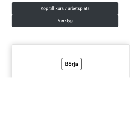
Köp till kurs / arbetsplats
Verktyg
Villkor & Integritetspolicy
Börja
Sök
Sök